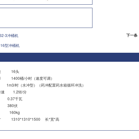
下一条
-32-3冲桶机
-16型冲桶机
头数 16头
率 1400桶/小时（速度可调）
量 1m3/时（水冲型）（药冲配置药水箱循环冲洗）
转速 1.2转/分
 0.37千瓦
 380伏
 160kg
 1310*1310*1500 长*宽*高