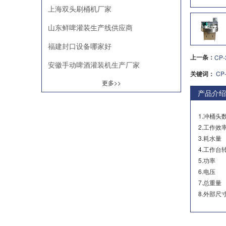
上海双头刷桶机厂家
山东鲜啤灌装生产线供应商
福建封口设备哪家好
上一条：
CP
安徽手动啤酒灌装机生产厂家
关键词：
CP
更多>>
产品介绍
1.冲桶
2.工作效
3.耗水
4.工作台
5.功率
6.电压
7.总重量
8.外部尺寸