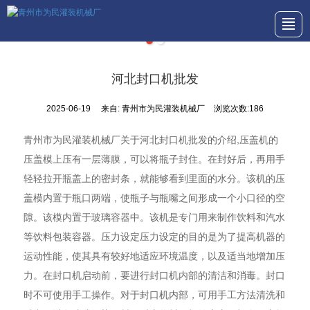
首页
产品展示
关于我们
新闻动态
图库展示
行业资讯
联系我们
河北封口机批发
2025-06-19
来自:
青州市为民灌装机械厂
浏览次数:186
青州市为民灌装机械厂关于河北封口机批发的介绍,压盖机的
压盖模上压有一层薄膜，可以将瓶子封住。在封好后，再用手
轻轻拉开瓶盖上的密封条，就能够看到里面的水分。该机的压
盖模内置于瓶口两端，使瓶子与瓶嘴之间形成一个小口径的空
隙。该模内置于玻璃容器中。该机是专门用来制作饮料和汽水
等饮料包装容器。压力设定压力设定的目的是为了提高机器的
运动性能，使其具有较好地适应环境温度，以及适当地增加压
力。在封口机启动前，要进行封口机内部的清洁和消毒。封口
时不可使用手工操作。对于封口机内部，可用手工方法清洗和