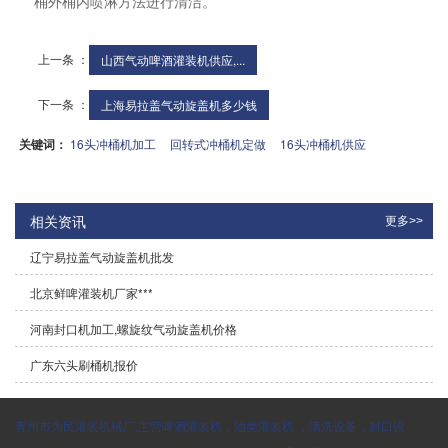
桶外桶内喷淋方法进行清洁。
上一条 ：
山西气动啤酒灌装机供应,...
下一条 ：
上海易拉盖气动旋盖机多少钱
关键词：
16头冲桶机加工
回转式冲桶机定做
16头冲桶机供应
相关资讯
更多>>
辽宁易拉盖气动旋盖机批发
北京鲜啤灌装机厂家***
河南封口机加工,螺旋纹气动旋盖机价格
广东六头刷桶机报价
青州市为民灌装机械厂,主营啤酒灌装机，油类灌装机 ，清洗设备，封口设