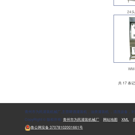
24
WM
共 17 条记
青州市为民灌装机械厂,主营啤酒灌装机，油类灌装机 ，清洗设备，封口
CopyRight © 版权所有:
青州市为民灌装机械厂
网站地图
XML
鲁公网安备
37078102001661号